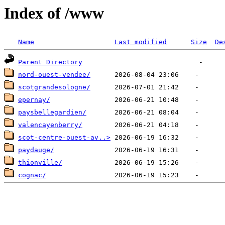
Index of /www
Name
Last modified
Size
De
Parent Directory
nord-ouest-vendee/
scotgrandesologne/
epernay/
paysbellegardien/
valencayenberry/
scot-centre-ouest-av..>
paydauge/
thionville/
cognac/